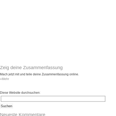
Umfragen
Letzte Beiträge
Aktive Forenbeiträge
Dies ist das Forum um neue Funktionen und Information zu Wünschen
Regeln (Bitte vor dem posten lesen)
Regeln (Bitte vor dem posten lesen)
Regeln (Bitte vor dem posten lesen)
Wei
Zeig deine Zusammenfassung
Mach jetzt mit und teile deine Zusammenfassung online.
»Mehr
Diese Website durchsuchen:
Neueste Kommentare