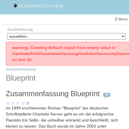
Zusammenfassung
☰ Menü
Zusammenfassung
Faust
warning: Creating default object from empty value in
/var/www/html/zusammenfassung/modules/taxonomy/taxon
Willhelm Tell
on line 33.
Effi Briest
Zusammenfassung
Emilia Galotti
Blueprint
1. Weltkrieg Zusammenfassung
2. Weltkrieg
Zusammenfassung Blueprint
Weimarer Republik
Die Räuber
Im 1999 erschienenen Roman "Blueprint" der deutschen
Maria Stuart
Schriftstellerin Charlotte Kerner geht es um die erfolgreiche
Woyzeck
Pianistin Iris Sellin, die unheilbar erkrankt und beschließt, sich
klonen zu lassen. Das Buch wurde im Jahre 2003 unter