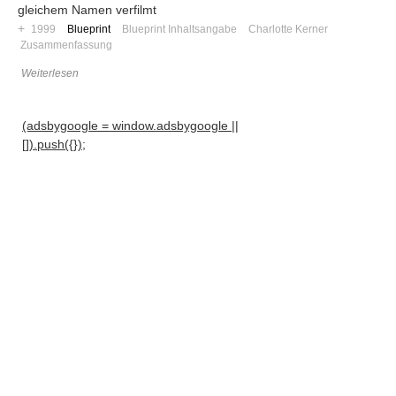
gleichem Namen verfilmt
+
1999
Blueprint
Blueprint Inhaltsangabe
Charlotte Kerner
Zusammenfassung
Weiterlesen
(adsbygoogle = window.adsbygoogle ||
[]).push({});
Navigation
News
Foren
Suchen
Kontaktieren