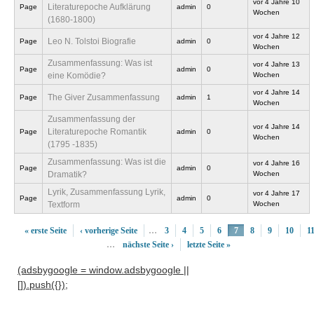
vor 4 Jahre 10
Literaturepoche Aufklärung
Page
admin
0
Wochen
(1680-1800)
vor 4 Jahre 12
Leo N. Tolstoi Biografie
Page
admin
0
Wochen
Zusammenfassung: Was ist
vor 4 Jahre 13
Page
admin
0
eine Komödie?
Wochen
vor 4 Jahre 14
The Giver Zusammenfassung
Page
admin
1
Wochen
Zusammenfassung der
vor 4 Jahre 14
Literaturepoche Romantik
Page
admin
0
Wochen
(1795 -1835)
Zusammenfassung: Was ist die
vor 4 Jahre 16
Page
admin
0
Dramatik?
Wochen
Lyrik, Zusammenfassung Lyrik,
vor 4 Jahre 17
Page
admin
0
Textform
Wochen
« erste Seite
‹ vorherige Seite
…
3
4
5
6
7
8
9
10
1
…
nächste Seite ›
letzte Seite »
(adsbygoogle = window.adsbygoogle ||
[]).push({});