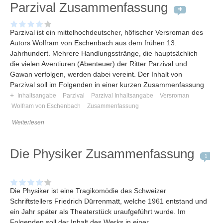
Parzival Zusammenfassung
Parzival ist ein mittelhochdeutscher, höfischer Versroman des
Autors Wolfram von Eschenbach aus dem frühen 13.
Jahrhundert. Mehrere Handlungsstränge, die hauptsächlich
die vielen Aventiuren (Abenteuer) der Ritter Parzival und
Gawan verfolgen, werden dabei vereint. Der Inhalt von
Parzival soll im Folgenden in einer kurzen Zusammenfassung
+
Inhaltsangabe
Parzival
Parzival Inhaltsangabe
Versroman
Wolfram von Eschenbach
Zusammenfassung
Weiterlesen
Die Physiker Zusammenfassung
1
Die Physiker ist eine Tragikomödie des Schweizer
Schriftstellers Friedrich Dürrenmatt, welche 1961 entstand und
ein Jahr später als Theaterstück uraufgeführt wurde. Im
Folgenden soll der Inhalt des Werks in einer