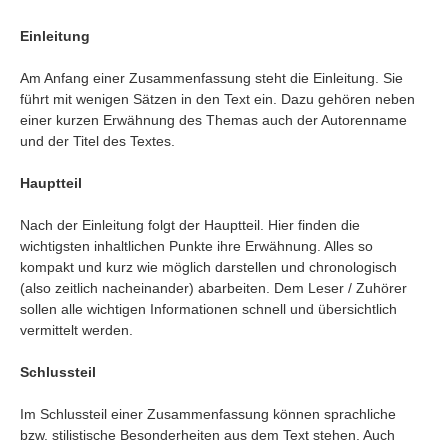
Umfragen
Einleitung
Letzte Beiträge
Am Anfang einer Zusammenfassung steht die Einleitung. Sie
Aktive Forenbeiträge
führt mit wenigen Sätzen in den Text ein. Dazu gehören neben
einer kurzen Erwähnung des Themas auch der Autorenname
Dies ist das Forum um neue Funktionen und Information zu Wünschen
und der Titel des Textes.
Regeln (Bitte vor dem posten lesen)
Regeln (Bitte vor dem posten lesen)
Regeln (Bitte vor dem posten lesen)
Hauptteil
Wei
Nach der Einleitung folgt der Hauptteil. Hier finden die
wichtigsten inhaltlichen Punkte ihre Erwähnung. Alles so
kompakt und kurz wie möglich darstellen und chronologisch
(also zeitlich nacheinander) abarbeiten. Dem Leser / Zuhörer
sollen alle wichtigen Informationen schnell und übersichtlich
vermittelt werden.
Schlussteil
Im Schlussteil einer Zusammenfassung können sprachliche
bzw. stilistische Besonderheiten aus dem Text stehen. Auch