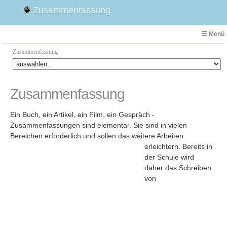
Zusammenfassung
☰ Menü
Zusammenfassung
Faust
Zusammenfassung
Willhelm Tell
Effi Briest
Ein Buch, ein Artikel, ein Film, ein Gespräch -
Emilia Galotti
Zusammenfassungen sind elementar. Sie sind in vielen
Bereichen erforderlich und sollen das weitere Arbeiten
1. Weltkrieg Zusammenfassung
erleichtern.
Bereits in
2. Weltkrieg
der Schule wird
Weimarer Republik
daher das Schreiben
von
Die Räuber
Maria Stuart
Woyzeck