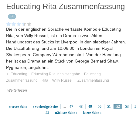
Educating Rita Zusammenfassung
Die in der englischen Sprache verfasste Komödie Educating
Rita, von Willy Russell, ist ein Drama in zwei Akten.
Handlungsort des Stücks ist Liverpool In den siebziger Jahren.
Die Uraufführung fand am 10.06.80 in London im Royal
Shakespeare Company Warehouse statt. Von der Handlung
her ist das Drama an ein Stück von George Bernard Shaw,
Pygmalion, angelehnt.
+
Educating
Educating Rita Inhaltsangabe
Educating
Zusammenfassung
Rita
Willy Russell
Zusammenfassung
Weiterlesen
« erste Seite
‹ vorherige Seite
…
47
48
49
50
51
52
53
55
nächste Seite ›
letzte Seite »