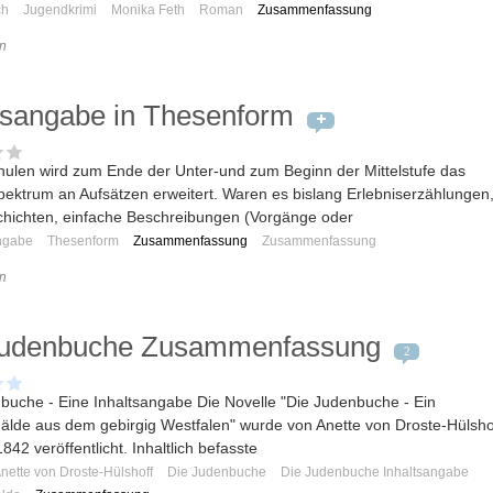
ch
Jugendkrimi
Monika Feth
Roman
Zusammenfassung
n
tsangabe in Thesenform
hulen wird zum Ende der Unter-und zum Beginn der Mittelstufe das
ktrum an Aufsätzen erweitert. Waren es bislang Erlebniserzählungen
chichten, einfache Beschreibungen (Vorgänge oder
ngabe
Thesenform
Zusammenfassung
Zusammenfassung
n
Judenbuche Zusammenfassung
2
buche - Eine Inhaltsangabe Die Novelle "Die Judenbuche - Ein
älde aus dem gebirgig Westfalen" wurde von Anette von Droste-Hülsho
842 veröffentlicht. Inhaltlich befasste
nette von Droste-Hülshoff
Die Judenbuche
Die Judenbuche Inhaltsangabe