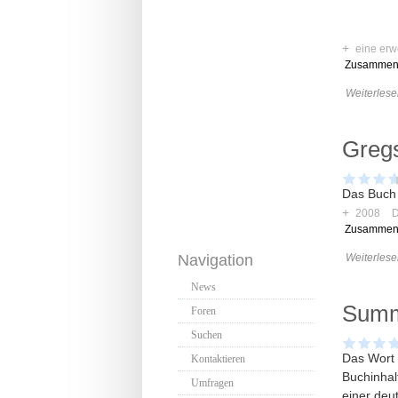
+
eine erw
Zusammen
Weiterlese
Greg
Das Buch 
+
2008
D
Zusammen
Weiterlese
Navigation
News
Summ
Foren
Suchen
Das Wort 
Kontaktieren
Buchinhal
Umfragen
einer deu