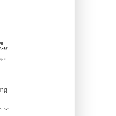
ng
orld”
piel
ung
epunkt