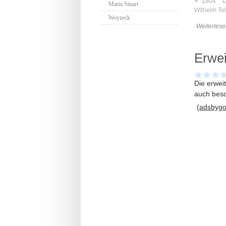
+
1804
Maria Stuart
Wilhelm Tel
Woyzeck
Weiterlese
Erwei
Die erwei
auch beso
(adsbygoo