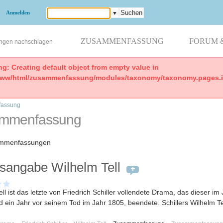
Anmelden
▼
ZUSAMMENFASSUNG
FORUM 
ungen nachschlagen
ng: Creating default object from empty value in
www/html/zusammenfassung/modules/taxonomy/taxonomy.pages.in
assung
mmenfassung
ammenfassungen
tsangabe Wilhelm Tell
ll ist das letzte von Friedrich Schiller vollendete Drama, das dieser im
d ein Jahr vor seinem Tod im Jahr 1805, beendete. Schillers Wilhelm Te