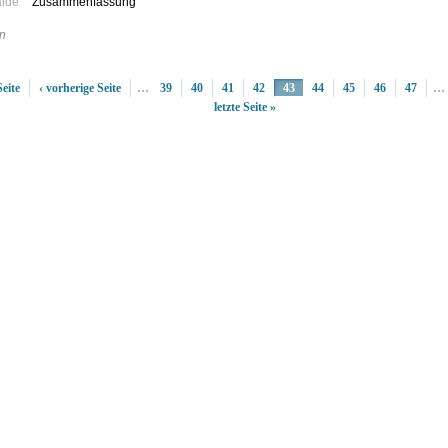
älde
Zusammenfassung
n
Seite
‹ vorherige Seite
…
39
40
41
42
43
44
45
46
47
…
letzte Seite »