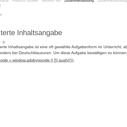
Drama
Friedrich Schiller
Wilhelm Tell
Zusammenfassung
Zusammenfassung
l
n
terte Inhaltsangabe
terte Inhaltsangabe ist eine oft gewählte Aufgabenform im Unterricht, a
nders bei Deutschklausuren
. Um diese Aufgabe bewältigen so können
gle = window.adsbygoogle || []).push({});