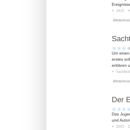
Ereigniss
+
1923
H
Weiterlese
Sach
Um einen 
erstes so
erklären 
+
Sachtext
Weiterlese
Der 
Das Jugen
und Autor
+
2003
D