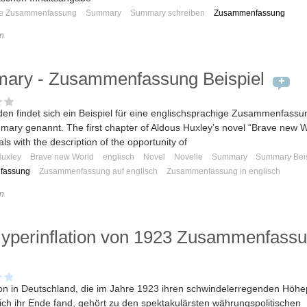
he Zusammenfassung
Summary
Summary schreiben
Zusammenfassung
n
ary - Zusammenfassung Beispiel
den findet sich ein Beispiel für eine englischsprachige Zusammenfassu
ary genannt. The first chapter of Aldous Huxley’s novel “Brave new W
ls with the description of the opportunity of
Huxley
Brave new World
englisch
Novel
Novelle
Summary
Summary Beis
fassung
Zusammenfassung auf englisch
Zusammenfassung in englisch
n
yperinflation von 1923 Zusammenfass
tion in Deutschland, die im Jahre 1923 ihren schwindelerregenden Höh
ich ihr Ende fand, gehört zu den spektakulärsten währungspolitischen