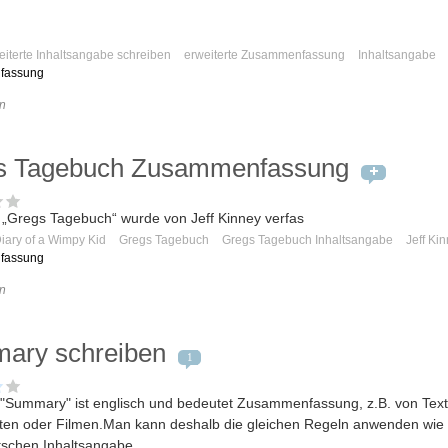
eiterte Inhaltsangabe schreiben
erweiterte Zusammenfassung
Inhaltsangabe
fassung
n
s Tagebuch Zusammenfassung
„Gregs Tagebuch“ wurde von Jeff Kinney verfas
iary of a Wimpy Kid
Gregs Tagebuch
Gregs Tagebuch Inhaltsangabe
Jeff Ki
fassung
n
ary schreiben
1
"Summary" ist englisch und bedeutet Zusammenfassung, z.B. von Text
ten oder Filmen.Man kann deshalb die gleichen Regeln anwenden wie 
tschen Inhaltsangabe