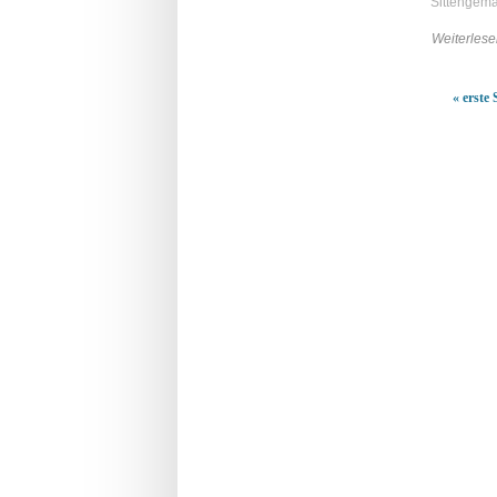
Sittengem
Weiterlese
« erste 