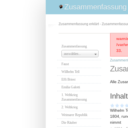
Zusammenfassung
Zusammenfassung erklärt - Zusammenfass
warni
/var/
Zusammenfassung
33.
auswählen...
Zusammenf
Faust
Zusa
Willhelm Tell
Effi Briest
Alle Zus
Emilia Galotti
Inhal
1. Weltkrieg
Zusammenfassung
2. Weltkrieg
Wilhelm Te
Weimarer Republik
1804, run
nimmt
Die Räuber