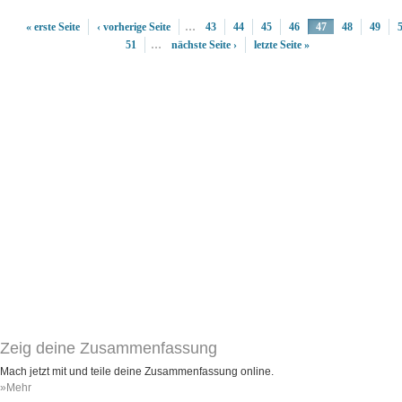
« erste Seite
‹ vorherige Seite
…
43
44
45
46
47
48
49
51
…
nächste Seite ›
letzte Seite »
Zeig deine Zusammenfassung
Mach jetzt mit und teile deine Zusammenfassung online.
»Mehr