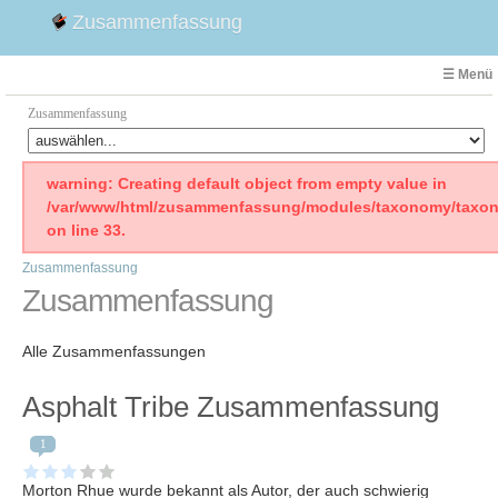
Zusammenfassung
☰ Menü
Zusammenfassung
Faust
warning: Creating default object from empty value in
/var/www/html/zusammenfassung/modules/taxonomy/taxon
Willhelm Tell
on line 33.
Effi Briest
Zusammenfassung
Emilia Galotti
Zusammenfassung
1. Weltkrieg Zusammenfassung
2. Weltkrieg
Alle Zusammenfassungen
Weimarer Republik
Die Räuber
Asphalt Tribe Zusammenfassung
Maria Stuart
1
Woyzeck
Morton Rhue wurde bekannt als Autor, der auch schwierig