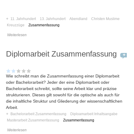
Umfragen
Letzte Beiträge
+
11. Jahrhundert
13. Jahrhundert
Abendland
Christen Muslime
Kreuzzüge
Zusammenfassung
Aktive Forenbeiträge
Weiterlesen
Dies ist das Forum um neue Funktionen und Information zu Wünschen
Regeln (Bitte vor dem posten lesen)
Regeln (Bitte vor dem posten lesen)
Diplomarbeit Zusammenfassung
Regeln (Bitte vor dem posten lesen)
Wei
Wie schreibt man die Zusammenfassung einer Diplomarbeit
oder Bachelorarbeit? Jeder der eine Diplomarbeit oder
Bachelorarbeit schreibt, sollte seine Arbeit klar und präzise
strukturieren. Dieses gilt sowohl für die optische als auch für
die inhaltliche Struktur und Gliederung der wissenschaftlichen
Arbeit.
+
Bachelorarbeit Zusammenfassung
Diploamarbeit Inhaltsangabe
Masterarbeit Zusammenfassung
Zusammenfassung
Weiterlesen