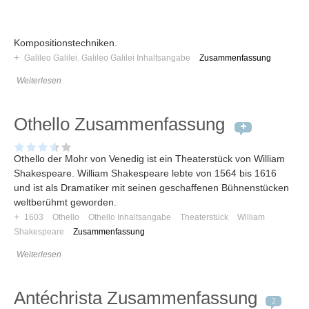
Umfragen
Letzte Beiträge
Kompositionstechniken.
+
Galileo Galilei. Galileo Galilei Inhaltsangabe
Zusammenfassung
Aktive Forenbeiträge
Weiterlesen
Dies ist das Forum um neue Funktionen und Information zu Wünschen
Regeln (Bitte vor dem posten lesen)
Regeln (Bitte vor dem posten lesen)
Othello Zusammenfassung
Regeln (Bitte vor dem posten lesen)
Wei
Othello der Mohr von Venedig ist ein Theaterstück von William
Shakespeare. William Shakespeare lebte von 1564 bis 1616
und ist als Dramatiker mit seinen geschaffenen Bühnenstücken
weltberühmt geworden.
+
1603
Othello
Othello Inhaltsangabe
Theaterstück
William
Shakespeare
Zusammenfassung
Weiterlesen
Antéchrista Zusammenfassung
2