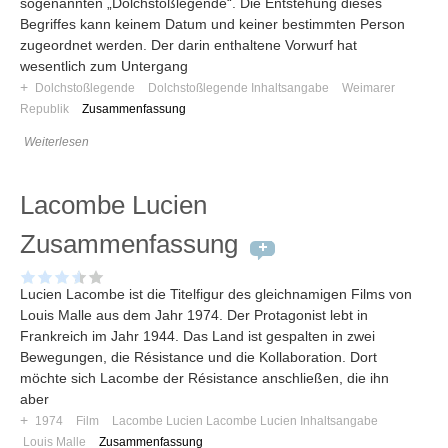
sogenannten „Dolchstoßlegende“. Die Entstehung dieses
Begriffes kann keinem Datum und keiner bestimmten Person
zugeordnet werden. Der darin enthaltene Vorwurf hat
wesentlich zum Untergang
+
Dolchstoßlegende
Dolchstoßlegende Inhaltsangabe
Weimarer
Republik
Zusammenfassung
Weiterlesen
Lacombe Lucien
Zusammenfassung
Lucien Lacombe ist die Titelfigur des gleichnamigen Films von
Louis Malle aus dem Jahr 1974. Der Protagonist lebt in
Frankreich im Jahr 1944. Das Land ist gespalten in zwei
Bewegungen, die Résistance und die Kollaboration. Dort
möchte sich Lacombe der Résistance anschließen, die ihn
aber
+
1974
Film
Lacombe Lucien Lacombe Lucien Inhaltsangabe
Louis Malle
Zusammenfassung