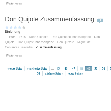
Weiterlesen
Don Quijote Zusammenfassung
Einleitung
+
1605
1615
Don Quichotte
Don Quichotte Inhaltsangabe
Don
Quijote
Don Quijote Inhaltsangabe
Don Quixote
Miguel de
Cervantes Saavedra
Zusammenfassung
Weiterlesen
« erste Seite
‹ vorherige Seite
…
45
46
47
48
49
50
51
53
nächste Seite ›
letzte Seite »