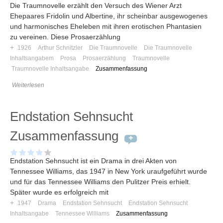
Die Traumnovelle erzählt den Versuch des Wiener Arzt
Ehepaares Fridolin und Albertine, ihr scheinbar ausgewogenes
und harmonisches Eheleben mit ihren erotischen Phantasien
zu vereinen. Diese Prosaerzählung
+
1926
Arthur Schnitzler
Die Traumnovelle
Die Traumnovelle
Inhaltsangabem
Prosa
Prosaerzählung
Traumnovelle
Traumnovelle Inhaltsangabe
Zusammenfassung
Weiterlesen
Endstation Sehnsucht
Zusammenfassung
Endstation Sehnsucht ist ein Drama in drei Akten von
Tennessee Williams, das 1947 in New York uraufgeführt wurde
und für das Tennessee Williams den Pulitzer Preis erhielt.
Später wurde es erfolgreich mit
+
1947
Drama
Endstation Sehnsucht
Endstation Sehnsucht
Inhaltsangabe
Tennessee Williams
Zusammenfassung