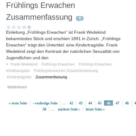
Frühlings Erwachen
Zusammenfassung
Einleitung „Frühlings Erwachen“ ist Frank Wedekind
bekanntestes Stück und erschien 1891 in Zürich. „Frühlings
Erwachen“ trägt den Untertitel: eine Kindertragödie. Frank
Wedekind zeigt den Kontrast der natürlichen Sexualität von
Jugendlichen und den
+
Frank Wedekind
Frühlings Erwachen
Frühlings Erwachen
Inhaltsangabe
Frühlingserwachen Zusammenfassung
Kindertragödie
Zusammenfassung
Weiterlesen
« erste Seite
‹ vorherige Seite
…
42
43
44
45
46
47
48
50
…
nächste Seite ›
letzte Seite »