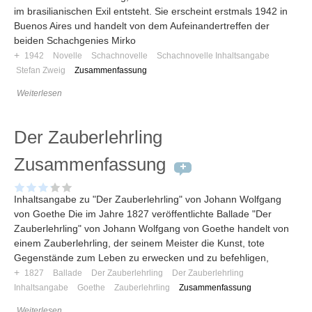
im brasilianischen Exil entsteht. Sie erscheint erstmals 1942 in
Buenos Aires und handelt von dem Aufeinandertreffen der
beiden Schachgenies Mirko
+
1942
Novelle
Schachnovelle
Schachnovelle Inhaltsangabe
Stefan Zweig
Zusammenfassung
Weiterlesen
Der Zauberlehrling
Zusammenfassung
Inhaltsangabe zu "Der Zauberlehrling" von Johann Wolfgang
von Goethe Die im Jahre 1827 veröffentlichte Ballade "Der
Zauberlehrling" von Johann Wolfgang von Goethe handelt von
einem Zauberlehrling, der seinem Meister die Kunst, tote
Gegenstände zum Leben zu erwecken und zu befehligen,
+
1827
Ballade
Der Zauberlehrling
Der Zauberlehrling
Inhaltsangabe
Goethe
Zauberlehrling
Zusammenfassung
Weiterlesen