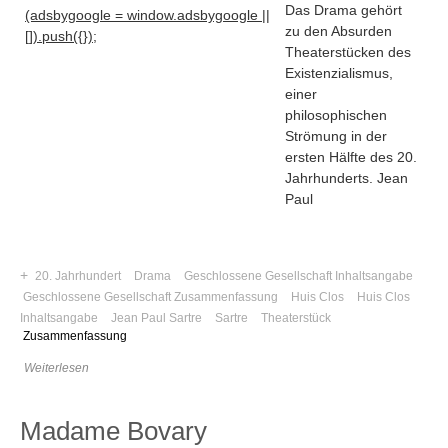
Das Drama gehört
(adsbygoogle = window.adsbygoogle ||
zu den Absurden
[]).push({});
Theaterstücken des
Existenzialismus,
einer
philosophischen
Strömung in der
ersten Hälfte des 20.
Jahrhunderts. Jean
Paul
+
20. Jahrhundert
Drama
Geschlossene Gesellschaft Inhaltsangabe
Geschlossene Gesellschaft Zusammenfassung
Huis Clos
Huis Clos
Navigation
Inhaltsangabe
Jean Paul Sartre
Sartre
Theaterstück
Zusammenfassung
News
Weiterlesen
Foren
Suchen
Madame Bovary
Kontaktieren