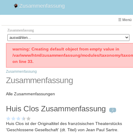
Zusammenfassung
☰ Menü
Zusammenfassung
Faust
warning: Creating default object from empty value in
/var/www/html/zusammenfassung/modules/taxonomy/taxon
Willhelm Tell
on line 33.
Effi Briest
Zusammenfassung
Emilia Galotti
Zusammenfassung
1. Weltkrieg Zusammenfassung
2. Weltkrieg
Alle Zusammenfassungen
Weimarer Republik
Die Räuber
Huis Clos Zusammenfassung
2
Maria Stuart
Woyzeck
Huis Clos ist der Originaltitel des französischen Theaterstücks
'Geschlossene Gesellschaft' (dt. Titel) von Jean Paul Sartre
.