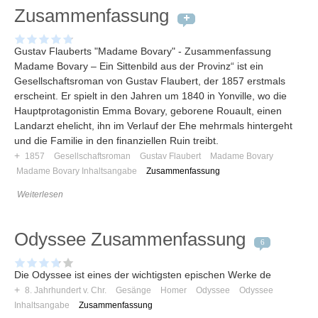
Umfragen
Zusammenfassung
Letzte Beiträge
Gustav Flauberts "Madame Bovary" - Zusammenfassung
Madame Bovary – Ein Sittenbild aus der Provinz“ ist ein
Aktive Forenbeiträge
Gesellschaftsroman von Gustav Flaubert, der 1857 erstmals
Dies ist das Forum um neue Funktionen und Information zu Wünschen
erscheint. Er spielt in den Jahren um 1840 in Yonville, wo die
Regeln (Bitte vor dem posten lesen)
Hauptprotagonistin Emma Bovary, geborene Rouault, einen
Regeln (Bitte vor dem posten lesen)
Landarzt ehelicht, ihn im Verlauf der Ehe mehrmals hintergeht
Regeln (Bitte vor dem posten lesen)
und die Familie in den finanziellen Ruin treibt.
Wei
+
1857
Gesellschaftsroman
Gustav Flaubert
Madame Bovary
Madame Bovary Inhaltsangabe
Zusammenfassung
Weiterlesen
Odyssee Zusammenfassung
6
Die Odyssee ist eines der wichtigsten epischen Werke de
+
8. Jahrhundert v. Chr.
Gesänge
Homer
Odyssee
Odyssee
Inhaltsangabe
Zusammenfassung