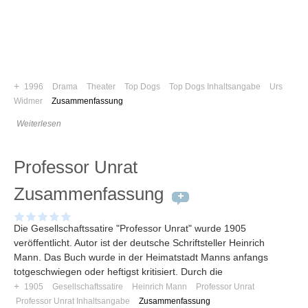
Umfragen
Letzte Beiträge
Aktive Forenbeiträge
Dies ist das Forum um neue Funktionen und Information zu Wünschen
+
1996
Drama
Theater
Top Dogs
Top Dogs Inhaltsangabe
Urs
Regeln (Bitte vor dem posten lesen)
Widmer
Zusammenfassung
Regeln (Bitte vor dem posten lesen)
Regeln (Bitte vor dem posten lesen)
Weiterlesen
Wei
Professor Unrat
Zusammenfassung
Die Gesellschaftssatire "Professor Unrat" wurde 1905
veröffentlicht. Autor ist der deutsche Schriftsteller Heinrich
Mann. Das Buch wurde in der Heimatstadt Manns anfangs
totgeschwiegen oder heftigst kritisiert. Durch die
+
1905
Gesellschaftssatire
Heinrich Mann
Professor Unrat
Professor Unrat Inhaltsangabe
Zusammenfassung