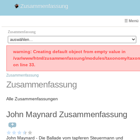
Zusammenfassung
☰ Menü
Zusammenfassung
Faust
warning: Creating default object from empty value in
/var/www/html/zusammenfassung/modules/taxonomy/taxon
Willhelm Tell
on line 33.
Effi Briest
Zusammenfassung
Emilia Galotti
Zusammenfassung
1. Weltkrieg Zusammenfassung
2. Weltkrieg
Alle Zusammenfassungen
Weimarer Republik
Die Räuber
John Maynard Zusammenfassung
Maria Stuart
Woyzeck
John Maynard - Die Ballade vom tapferen Steuermann und