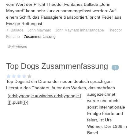
vom Wert der Pflicht Theodor Fontanes Ballade „John
Maynard“ kann sehr kurz zusammengefasst werden: Auf
einem Schiff, das Passagiere transportiert, bricht Feuer aus.
Einzige Rettung ist
+
Ballade
John Maynard
John Maynard Inhaltsangabe
Theodor
Fontane
Zusammenfassung
Weiterlesen
Top Dogs Zusammenfassung
1
Top Dogs ist ein Drama der neuen deutsch sprachigen
Literatur des Theaters
. Autor des Werkes, das mehrfach
ausgezeichnet
(adsbygoogle = window.adsbygoogle ||
Navigation
wurde und auch
[]).push({});
sonst internationale
News
Erfolge feierte und
Foren
feiert, ist Urs
Suchen
Widmer. Der 1938 in
Kontaktieren
Basel