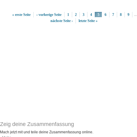
« erste Seite
‹ vorherige Seite
1
2
3
4
5
6
7
8
9
nächste Seite ›
letzte Seite »
Zeig deine Zusammenfassung
Mach jetzt mit und teile deine Zusammenfassung online.