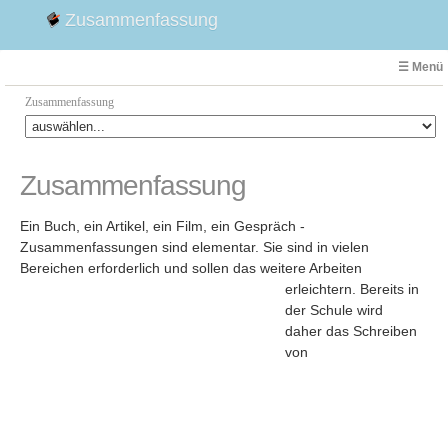
Zusammenfassung
☰ Menü
Zusammenfassung
Faust
Zusammenfassung
Willhelm Tell
Effi Briest
Ein Buch, ein Artikel, ein Film, ein Gespräch -
Emilia Galotti
Zusammenfassungen sind elementar. Sie sind in vielen
Bereichen erforderlich und sollen das weitere Arbeiten
1. Weltkrieg Zusammenfassung
erleichtern.
Bereits in
2. Weltkrieg
der Schule wird
Weimarer Republik
daher das Schreiben
von
Die Räuber
Maria Stuart
Woyzeck