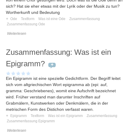
von einem Chor gesungen wird. Doch was ist die Ode denn an
sich? Hat sie eher etwas mit der Lyrik oder der Musik zu tun?
Wortherkunft und Bedeutung
+
Ode
Textform
Was ist eine Ode
Zusammenfassung
Zusammenfassung Ode
Weiterlesen
Zusammenfassung: Was ist ein
Epigramm?
Ein Epigramm ist eine spezielle Gedichtform. Der Begriff leitet
sich vom altgriechischen Wort epigramma ab (epi: auf,
gramma: Geschriebenes), womit eine Aufschrift bezeichnet
wird. Früher verstand man darunter Inschriften auf
Grabmälern, Kunstwerken oder Denkmälern, die in der
metrischen Form des Distichon verfasst waren.
+
Epigramm
Textform
Was ist ein Epigramm
Zusammenfassung
Zusammenfassung Epigramm
Weiterlesen