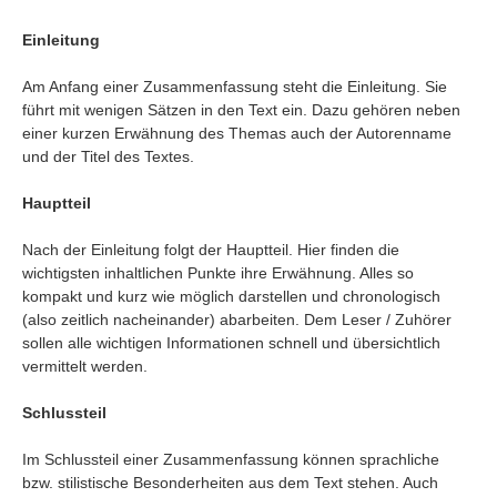
Umfragen
Einleitung
Letzte Beiträge
Am Anfang einer Zusammenfassung steht die Einleitung. Sie
Aktive Forenbeiträge
führt mit wenigen Sätzen in den Text ein. Dazu gehören neben
einer kurzen Erwähnung des Themas auch der Autorenname
Dies ist das Forum um neue Funktionen und Information zu Wünschen
und der Titel des Textes.
Regeln (Bitte vor dem posten lesen)
Regeln (Bitte vor dem posten lesen)
Regeln (Bitte vor dem posten lesen)
Hauptteil
Wei
Nach der Einleitung folgt der Hauptteil. Hier finden die
wichtigsten inhaltlichen Punkte ihre Erwähnung. Alles so
kompakt und kurz wie möglich darstellen und chronologisch
(also zeitlich nacheinander) abarbeiten. Dem Leser / Zuhörer
sollen alle wichtigen Informationen schnell und übersichtlich
vermittelt werden.
Schlussteil
Im Schlussteil einer Zusammenfassung können sprachliche
bzw. stilistische Besonderheiten aus dem Text stehen. Auch